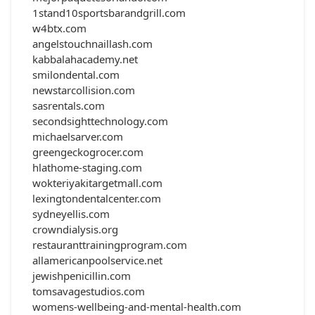
1stand10sportsbarandgrill.com
w4btx.com
angelstouchnaillash.com
kabbalahacademy.net
smilondental.com
newstarcollision.com
sasrentals.com
secondsighttechnology.com
michaelsarver.com
greengeckogrocer.com
hlathome-staging.com
wokteriyakitargetmall.com
lexingtondentalcenter.com
sydneyellis.com
crowndialysis.org
restauranttrainingprogram.com
allamericanpoolservice.net
jewishpenicillin.com
tomsavagestudios.com
womens-wellbeing-and-mental-health.com