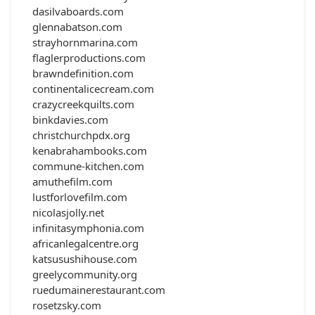
dasilvaboards.com
glennabatson.com
strayhornmarina.com
flaglerproductions.com
brawndefinition.com
continentalicecream.com
crazycreekquilts.com
binkdavies.com
christchurchpdx.org
kenabrahambooks.com
commune-kitchen.com
amuthefilm.com
lustforlovefilm.com
nicolasjolly.net
infinitasymphonia.com
africanlegalcentre.org
katsusushihouse.com
greelycommunity.org
ruedumainerestaurant.com
rosetzsky.com