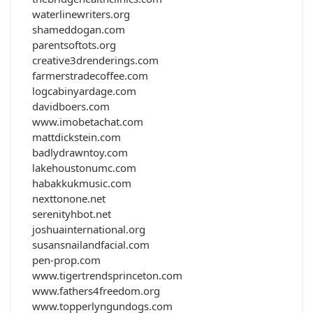
waterlinewriters.org
shameddogan.com
parentsoftots.org
creative3drenderings.com
farmerstradecoffee.com
logcabinyardage.com
davidboers.com
www.imobetachat.com
mattdickstein.com
badlydrawntoy.com
lakehoustonumc.com
habakkukmusic.com
nexttonone.net
serenityhbot.net
joshuainternational.org
susansnailandfacial.com
pen-prop.com
www.tigertrendsprinceton.com
www.fathers4freedom.org
www.topperlyngundogs.com