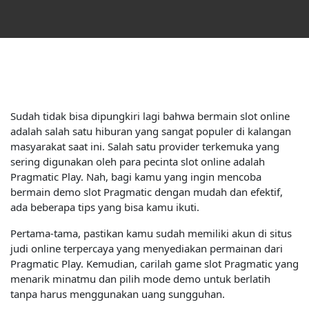
Sudah tidak bisa dipungkiri lagi bahwa bermain slot online
adalah salah satu hiburan yang sangat populer di kalangan
masyarakat saat ini. Salah satu provider terkemuka yang
sering digunakan oleh para pecinta slot online adalah
Pragmatic Play. Nah, bagi kamu yang ingin mencoba
bermain demo slot Pragmatic dengan mudah dan efektif,
ada beberapa tips yang bisa kamu ikuti.
Pertama-tama, pastikan kamu sudah memiliki akun di situs
judi online terpercaya yang menyediakan permainan dari
Pragmatic Play. Kemudian, carilah game slot Pragmatic yang
menarik minatmu dan pilih mode demo untuk berlatih
tanpa harus menggunakan uang sungguhan.