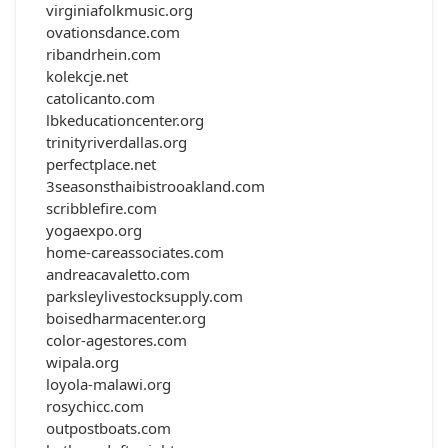
virginiafolkmusic.org
ovationsdance.com
ribandrhein.com
kolekcje.net
catolicanto.com
lbkeducationcenter.org
trinityriverdallas.org
perfectplace.net
3seasonsthaibistrooakland.com
scribblefire.com
yogaexpo.org
home-careassociates.com
andreacavaletto.com
parksleylivestocksupply.com
boisedharmacenter.org
color-agestores.com
wipala.org
loyola-malawi.org
rosychicc.com
outpostboats.com