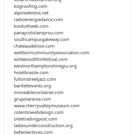
kogroofing.com
alpinedentist.net
radioenergiadance.com
kookotheek.com
panayiotislamprou.com
southcampusgateway.com
chateaudelisse.com
wellborncommunityassociation.com
wildwoodfilmfestival.com
westnorthamptonshirejpu.org
hotelbrasile.com
fultonstreetjazz.com
bartlettevents.org
moveablecontainer.com
grupolareina.com
www.cherryvalleymuseum.com
cotentinwebdesign.com
oldetradingpost.com
ladiesunderconstruction.org
bebeslectores.com