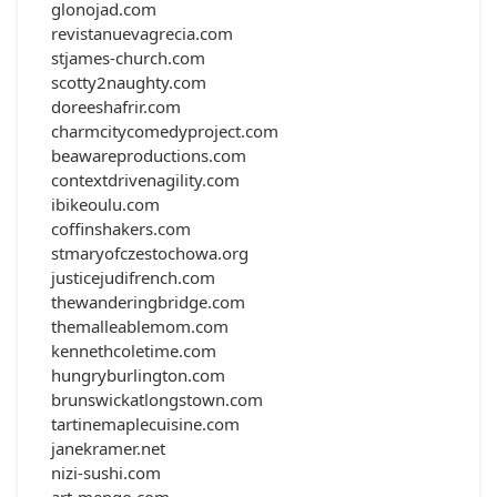
glonojad.com
revistanuevagrecia.com
stjames-church.com
scotty2naughty.com
doreeshafrir.com
charmcitycomedyproject.com
beawareproductions.com
contextdrivenagility.com
ibikeoulu.com
coffinshakers.com
stmaryofczestochowa.org
justicejudifrench.com
thewanderingbridge.com
themalleablemom.com
kennethcoletime.com
hungryburlington.com
brunswickatlongstown.com
tartinemaplecuisine.com
janekramer.net
nizi-sushi.com
art-mengo.com