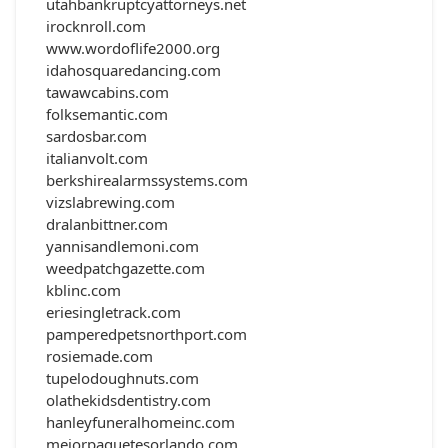
utahbankruptcyattorneys.net
irocknroll.com
www.wordoflife2000.org
idahosquaredancing.com
tawawcabins.com
folksemantic.com
sardosbar.com
italianvolt.com
berkshirealarmssystems.com
vizslabrewing.com
dralanbittner.com
yannisandlemoni.com
weedpatchgazette.com
kblinc.com
eriesingletrack.com
pamperedpetsnorthport.com
rosiemade.com
tupelodoughnuts.com
olathekidsdentistry.com
hanleyfuneralhomeinc.com
mejorpaquetesorlando.com