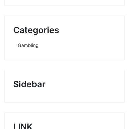
Categories
Gambling
Sidebar
LINK