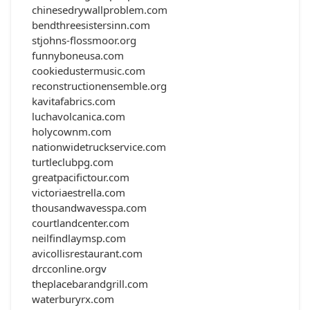
chinesedrywallproblem.com
bendthreesistersinn.com
stjohns-flossmoor.org
funnyboneusa.com
cookiedustermusic.com
reconstructionensemble.org
kavitafabrics.com
luchavolcanica.com
holycownm.com
nationwidetruckservice.com
turtleclubpg.com
greatpacifictour.com
victoriaestrella.com
thousandwavesspa.com
courtlandcenter.com
neilfindlaymsp.com
avicollisrestaurant.com
drcconline.org
v
theplacebarandgrill.com
waterburyrx.com