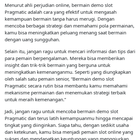
Menurut ahli perjudian online, bermain demo slot
Pragmatic adalah cara yang efektif untuk mengasah
kemampuan bermain tanpa harus merugi. Dengan
mencoba berbagai strategi dan memahami pola permainan,
kamu bisa meningkatkan peluang menang saat bermain
dengan uang sungguhan.
Selain itu, jangan ragu untuk mencari informasi dan tips dari
para pemain berpengalaman. Mereka bisa memberikan
insight dan trik-trik bermain yang berguna untuk
meningkatkan kemenanganmu. Seperti yang diungkapkan
oleh salah satu pemain senior, “Bermain demo slot
Pragmatic secara rutin bisa membantu kamu memahami
mekanisme permainan dan menemukan strategi terbaik
untuk meraih kemenangan.”
Jadi, jangan ragu untuk mencoba bermain demo slot
Pragmatic dan terus latih kemampuanmu hingga mencapai
tingkat yang diinginkan. Siapa tahu, dengan sedikit usaha
dan ketekunan, kamu bisa menjadi pemain slot online yang
sukses dan mendapatkan keuntungan yang menggiurkan.