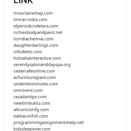
missclaireshay.com
limras-india.com
elperiodicodelara.com
richiesbodyandpaint.net
licindiachennai.com
daughterdarlings.com
infodeets.com
hotsalsainteractive.com
serenitysalonanddayspa.org
cedarcafeonline.com
acfurnituregiant.com
undertenminutes.com
omnivere.com
rasadantips.com
newtimbuktu.com
altronicsmfg.com
eatbaconhill.com
programmingassignmentshelp.net
kidssleepover.com