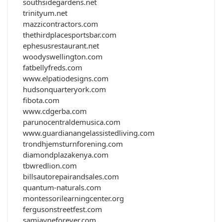
southsidegardens.net
trinityum.net
mazzicontractors.com
thethirdplacesportsbar.com
ephesusrestaurant.net
woodyswellington.com
fatbellyfreds.com
www.elpatiodesigns.com
hudsonquarteryork.com
fibota.com
www.cdgerba.com
parunocentraldemusica.com
www.guardianangelassistedliving.com
trondhjemsturnforening.com
diamondplazakenya.com
tbwredlion.com
billsautorepairandsales.com
quantum-naturals.com
montessorilearningcenter.org
fergusonstreetfest.com
samjayneforever.com