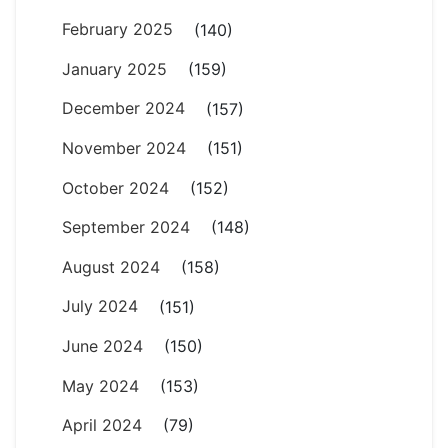
February 2025
(140)
January 2025
(159)
December 2024
(157)
November 2024
(151)
October 2024
(152)
September 2024
(148)
August 2024
(158)
July 2024
(151)
June 2024
(150)
May 2024
(153)
April 2024
(79)