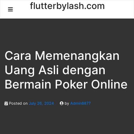
Skip
flutterbylash.com
to
content
Cara Memenangkan
Uang Asli dengan
Bermain Poker Online
Posted on
July 26, 2024
by
Admin8877