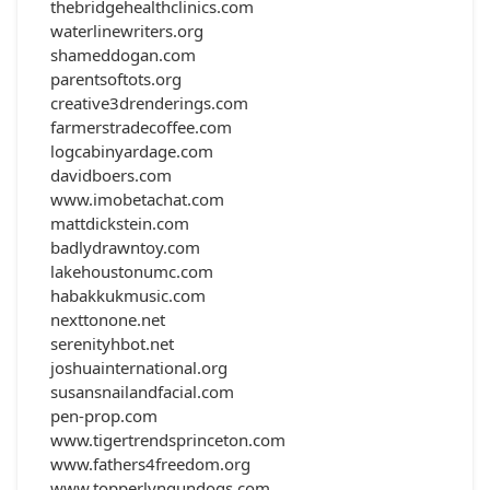
thebridgehealthclinics.com
waterlinewriters.org
shameddogan.com
parentsoftots.org
creative3drenderings.com
farmerstradecoffee.com
logcabinyardage.com
davidboers.com
www.imobetachat.com
mattdickstein.com
badlydrawntoy.com
lakehoustonumc.com
habakkukmusic.com
nexttonone.net
serenityhbot.net
joshuainternational.org
susansnailandfacial.com
pen-prop.com
www.tigertrendsprinceton.com
www.fathers4freedom.org
www.topperlyngundogs.com