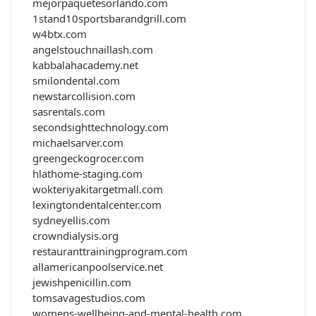
mejorpaquetesorlando.com
1stand10sportsbarandgrill.com
w4btx.com
angelstouchnaillash.com
kabbalahacademy.net
smilondental.com
newstarcollision.com
sasrentals.com
secondsighttechnology.com
michaelsarver.com
greengeckogrocer.com
hlathome-staging.com
wokteriyakitargetmall.com
lexingtondentalcenter.com
sydneyellis.com
crowndialysis.org
restauranttrainingprogram.com
allamericanpoolservice.net
jewishpenicillin.com
tomsavagestudios.com
womens-wellbeing-and-mental-health.com