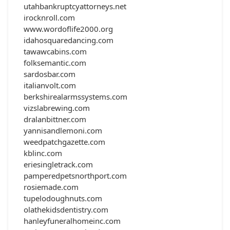
utahbankruptcyattorneys.net
irocknroll.com
www.wordoflife2000.org
idahosquaredancing.com
tawawcabins.com
folksemantic.com
sardosbar.com
italianvolt.com
berkshirealarmssystems.com
vizslabrewing.com
dralanbittner.com
yannisandlemoni.com
weedpatchgazette.com
kblinc.com
eriesingletrack.com
pamperedpetsnorthport.com
rosiemade.com
tupelodoughnuts.com
olathekidsdentistry.com
hanleyfuneralhomeinc.com