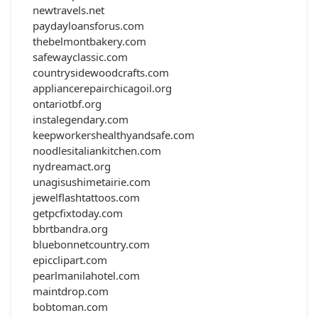
newtravels.net
paydayloansforus.com
thebelmontbakery.com
safewayclassic.com
countrysidewoodcrafts.com
appliancerepairchicagoil.org
ontariotbf.org
instalegendary.com
keepworkershealthyandsafe.com
noodlesitaliankitchen.com
nydreamact.org
unagisushimetairie.com
jewelflashtattoos.com
getpcfixtoday.com
bbrtbandra.org
bluebonnetcountry.com
epicclipart.com
pearlmanilahotel.com
maintdrop.com
bobtoman.com