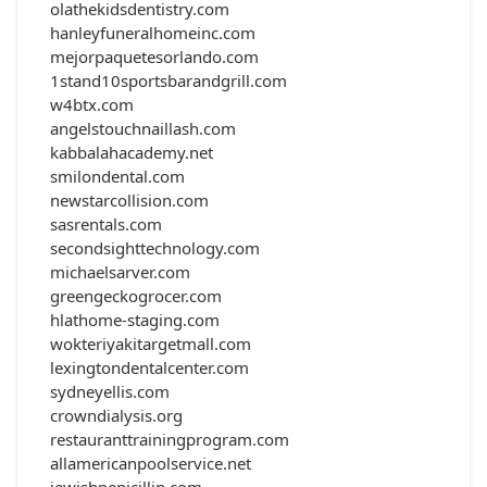
olathekidsdentistry.com
hanleyfuneralhomeinc.com
mejorpaquetesorlando.com
1stand10sportsbarandgrill.com
w4btx.com
angelstouchnaillash.com
kabbalahacademy.net
smilondental.com
newstarcollision.com
sasrentals.com
secondsighttechnology.com
michaelsarver.com
greengeckogrocer.com
hlathome-staging.com
wokteriyakitargetmall.com
lexingtondentalcenter.com
sydneyellis.com
crowndialysis.org
restauranttrainingprogram.com
allamericanpoolservice.net
jewishpenicillin.com