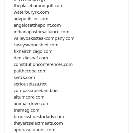
theplacebarandgrill.com
waterburyrx.com
advpoolsinc.com
angelosatthepoint.com
indianapastorsalliance.com
valleyoakssteakcompany.com
caseyswoodshed.com
fixhairchicago.com
denizliesnaf.com
constitutionconferences.com
patthecope.com
svitcs.com
seriouspizza.net
compassroseband.net
altumcore.com
animal-drive.com
tnamag.com
brooksshoesforkids.com
thayersselectmeats.com
aporiasolutions.com