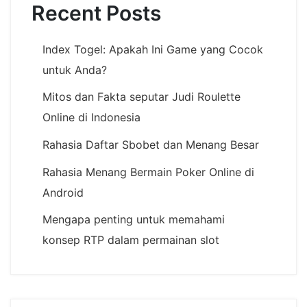
Recent Posts
Index Togel: Apakah Ini Game yang Cocok
untuk Anda?
Mitos dan Fakta seputar Judi Roulette
Online di Indonesia
Rahasia Daftar Sbobet dan Menang Besar
Rahasia Menang Bermain Poker Online di
Android
Mengapa penting untuk memahami
konsep RTP dalam permainan slot