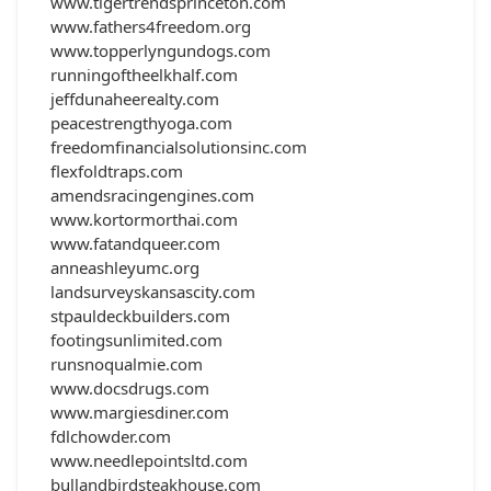
www.tigertrendsprinceton.com
www.fathers4freedom.org
www.topperlyngundogs.com
runningoftheelkhalf.com
jeffdunaheerealty.com
peacestrengthyoga.com
freedomfinancialsolutionsinc.com
flexfoldtraps.com
amendsracingengines.com
www.kortormorthai.com
www.fatandqueer.com
anneashleyumc.org
landsurveyskansascity.com
stpauldeckbuilders.com
footingsunlimited.com
runsnoqualmie.com
www.docsdrugs.com
www.margiesdiner.com
fdlchowder.com
www.needlepointsltd.com
bullandbirdsteakhouse.com