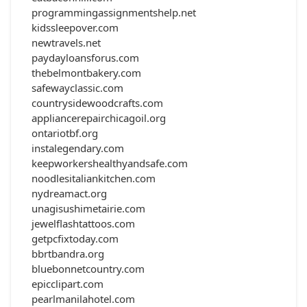
programmingassignmentshelp.net
kidssleepover.com
newtravels.net
paydayloansforus.com
thebelmontbakery.com
safewayclassic.com
countrysidewoodcrafts.com
appliancerepairchicagoil.org
ontariotbf.org
instalegendary.com
keepworkershealthyandsafe.com
noodlesitaliankitchen.com
nydreamact.org
unagisushimetairie.com
jewelflashtattoos.com
getpcfixtoday.com
bbrtbandra.org
bluebonnetcountry.com
epicclipart.com
pearlmanilahotel.com