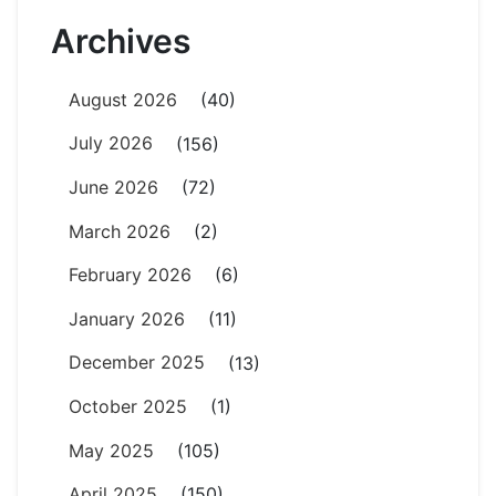
Archives
August 2026
(40)
July 2026
(156)
June 2026
(72)
March 2026
(2)
February 2026
(6)
January 2026
(11)
December 2025
(13)
October 2025
(1)
May 2025
(105)
April 2025
(150)