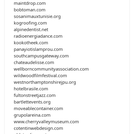
maintdrop.com
bobtoman.com
sosanimauxtunisie.org
kogroofing.com
alpinedentist.net
radioenergiadance.com
kookotheek.com
panayiotislamprou.com
southcampusgateway.com
chateaudelisse.com
wellborncommunityassociation.com
wildwoodfilmfestival.com
westnorthamptonshirejpu.org
hotelbrasile.com
fultonstreetjazz.com
bartlettevents.org
moveablecontainer.com
grupolareina.com
www.cherryvalleymuseum.com
cotentinwebdesign.com