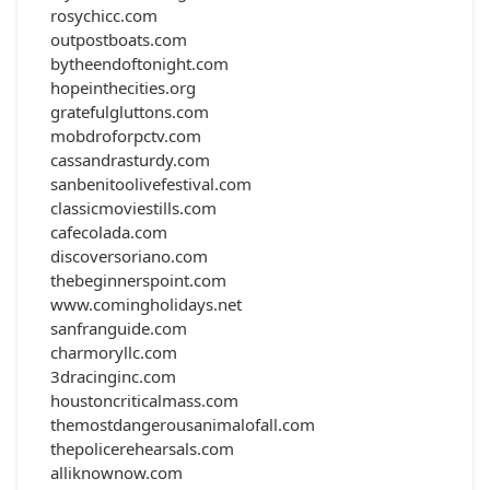
rosychicc.com
outpostboats.com
bytheendoftonight.com
hopeinthecities.org
gratefulgluttons.com
mobdroforpctv.com
cassandrasturdy.com
sanbenitoolivefestival.com
classicmoviestills.com
cafecolada.com
discoversoriano.com
thebeginnerspoint.com
www.comingholidays.net
sanfranguide.com
charmoryllc.com
3dracinginc.com
houstoncriticalmass.com
themostdangerousanimalofall.com
thepolicerehearsals.com
alliknownow.com