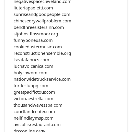
negativespacecleveland.com
liuteriapaoletti.com
sunriseandgoodpeople.com
chinesedrywallproblem.com
bendthreesistersinn.com
stjohns-flossmoor.org
funnyboneusa.com
cookiedustermusic.com
reconstructionensemble.org
kavitafabrics.com
luchavolcanica.com
holycownm.com
nationwidetruckservice.com
turtleclubpg.com
greatpacifictour.com
victoriaestrella.com
thousandwavesspa.com
courtlandcenter.com
neilfindlaymsp.com
avicollisrestaurant.com
drcconline.org
v