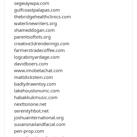
segwaywpa.com
gulfcoastpalapas.com
thebridgehealthclinics.com
waterlinewriters.org
shameddogan.com
parentsoftots.org
creative3drenderings.com
farmerstradecoffee.com
logcabinyardage.com
davidboers.com
www.imobetachat.com
mattdickstein.com
badlydrawntoy.com
lakehoustonumc.com
habakkukmusic.com
nexttonone.net
serenityhbot.net
joshuainternational.org
susansnailandfacial.com
pen-prop.com