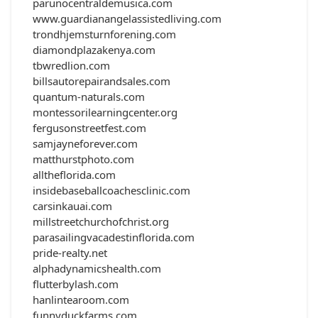
parunocentraldemusica.com
www.guardianangelassistedliving.com
trondhjemsturnforening.com
diamondplazakenya.com
tbwredlion.com
billsautorepairandsales.com
quantum-naturals.com
montessorilearningcenter.org
fergusonstreetfest.com
samjayneforever.com
matthurstphoto.com
alltheflorida.com
insidebaseballcoachesclinic.com
carsinkauai.com
millstreetchurchofchrist.org
parasailingvacadestinflorida.com
pride-realty.net
alphadynamicshealth.com
flutterbylash.com
hanlintearoom.com
funnyduckfarms.com