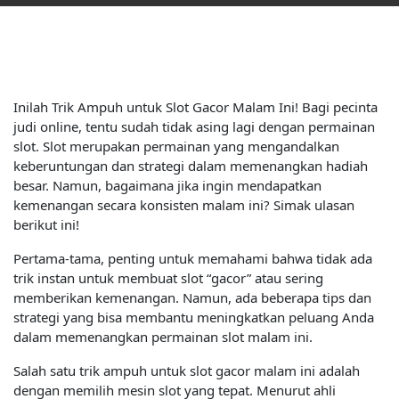
Inilah Trik Ampuh untuk Slot Gacor Malam Ini! Bagi pecinta
judi online, tentu sudah tidak asing lagi dengan permainan
slot. Slot merupakan permainan yang mengandalkan
keberuntungan dan strategi dalam memenangkan hadiah
besar. Namun, bagaimana jika ingin mendapatkan
kemenangan secara konsisten malam ini? Simak ulasan
berikut ini!
Pertama-tama, penting untuk memahami bahwa tidak ada
trik instan untuk membuat slot “gacor” atau sering
memberikan kemenangan. Namun, ada beberapa tips dan
strategi yang bisa membantu meningkatkan peluang Anda
dalam memenangkan permainan slot malam ini.
Salah satu trik ampuh untuk slot gacor malam ini adalah
dengan memilih mesin slot yang tepat. Menurut ahli