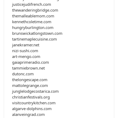
justicejudifrench.com
thewanderingbridge.com
themalleablemom.com
kennethcoletime.com
hungryburlington.com
brunswickatlongstown.com
tartinemaplecuisine.com
janekramer.net
nizi-sushi.com
art-mengo.com
gaiaprimeradio.com
tammiebrown.net
dutonc.com
thelongescape.com
mattolegrange.com
junglelodgecostarica.com
christianfestivals.org
visitcountrykitchen.com
algarve-dolphins.com
alanveingrad.com