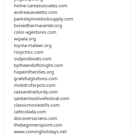
home-careassociates.com
andreacavaletto.com
parksleylivestocksupply.com
boisedharmacenter.org
color-agestores.com
wipala.org
loyola-malawi.org
rosychicc.com
outpostboats.com
bytheendoftonight.com
hopeinthecities.org
gratefulgluttons.com
mobdroforpctv.com
cassandrasturdy.com
sanbenitoolivefestival.com
classicmoviestills.com
cafecolada.com
discoversoriano.com
thebeginnerspoint.com
www.comingholidays.net