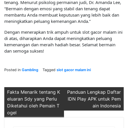
tenang. Menurut psikolog permainan judi, Dr. Amanda Lee,
“Bermain dengan emosi yang stabil dan tenang dapat
membantu Anda membuat keputusan yang lebih baik dan
meningkatkan peluang kemenangan Anda.”
Dengan menerapkan trik ampuh untuk slot gacor malam ini
di atas, diharapkan Anda dapat meningkatkan peluang
kemenangan dan meraih hadiah besar. Selamat bermain
dan semoga sukses!
Posted in
Gambling
Tagged
slot gacor malam ini
Post
Fakta Menarik tentang K
Panduan Lengkap Daftar
eluaran Sdy yang Perlu
IDN Play APK untuk Pem
navigation
Diketahui oleh Pemain T
ain Indonesia
ogel