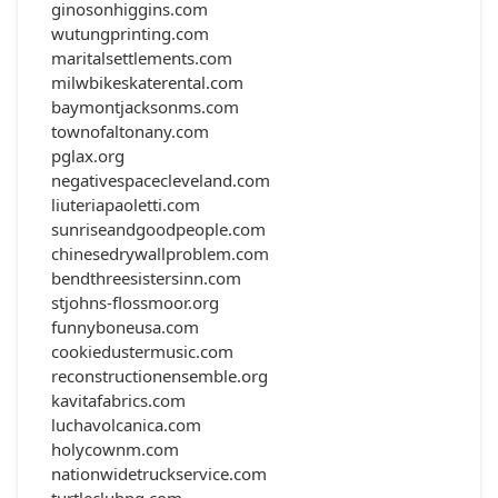
ginosonhiggins.com
wutungprinting.com
maritalsettlements.com
milwbikeskaterental.com
baymontjacksonms.com
townofaltonany.com
pglax.org
negativespacecleveland.com
liuteriapaoletti.com
sunriseandgoodpeople.com
chinesedrywallproblem.com
bendthreesistersinn.com
stjohns-flossmoor.org
funnyboneusa.com
cookiedustermusic.com
reconstructionensemble.org
kavitafabrics.com
luchavolcanica.com
holycownm.com
nationwidetruckservice.com
turtleclubpg.com