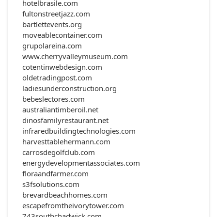
hotelbrasile.com
fultonstreetjazz.com
bartlettevents.org
moveablecontainer.com
grupolareina.com
www.cherryvalleymuseum.com
cotentinwebdesign.com
oldetradingpost.com
ladiesunderconstruction.org
bebeslectores.com
australiantimberoil.net
dinosfamilyrestaurant.net
infraredbuildingtechnologies.com
harvesttablehermann.com
carrosdegolfclub.com
energydevelopmentassociates.com
floraandfarmer.com
s3fsolutions.com
brevardbeachhomes.com
escapefromtheivorytower.com
743southchadwick.com