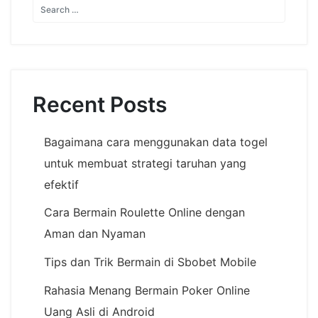
Recent Posts
Bagaimana cara menggunakan data togel
untuk membuat strategi taruhan yang
efektif
Cara Bermain Roulette Online dengan
Aman dan Nyaman
Tips dan Trik Bermain di Sbobet Mobile
Rahasia Menang Bermain Poker Online
Uang Asli di Android