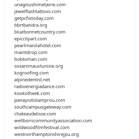
unagisushimetairie.com
jewelflashtattoos.com
getpcfixtoday.com
bbrtbandra.org
bluebonnetcountry.com
epicclipart.com
pearlmanilahotel.com
maintdrop.com
bobtoman.com
sosanimauxtunisie.org
kogroofing.com
alpinedentist.net
radioenergiadance.com
kookotheek.com
panayiotislamprou.com
southcampusgateway.com
chateaudelisse.com
wellborncommunityassociation.com
wildwoodfilmfestival.com
westnorthamptonshirejpu.org