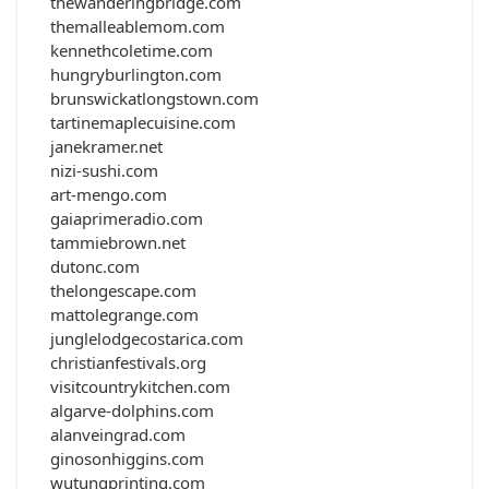
thewanderingbridge.com
themalleablemom.com
kennethcoletime.com
hungryburlington.com
brunswickatlongstown.com
tartinemaplecuisine.com
janekramer.net
nizi-sushi.com
art-mengo.com
gaiaprimeradio.com
tammiebrown.net
dutonc.com
thelongescape.com
mattolegrange.com
junglelodgecostarica.com
christianfestivals.org
visitcountrykitchen.com
algarve-dolphins.com
alanveingrad.com
ginosonhiggins.com
wutungprinting.com