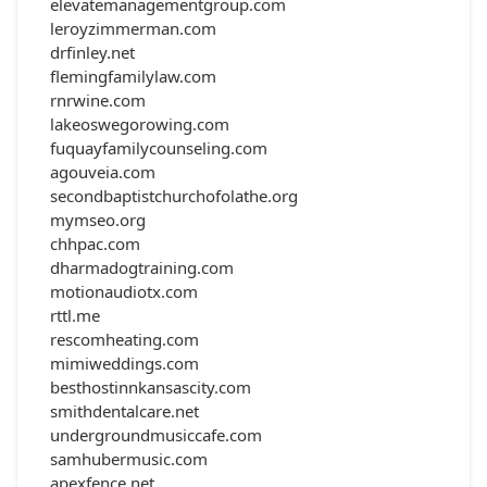
elevatemanagementgroup.com
leroyzimmerman.com
drfinley.net
flemingfamilylaw.com
rnrwine.com
lakeoswegorowing.com
fuquayfamilycounseling.com
agouveia.com
secondbaptistchurchofolathe.org
mymseo.org
chhpac.com
dharmadogtraining.com
motionaudiotx.com
rttl.me
rescomheating.com
mimiweddings.com
besthostinnkansascity.com
smithdentalcare.net
undergroundmusiccafe.com
samhubermusic.com
apexfence.net