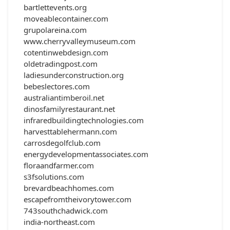
bartlettevents.org
moveablecontainer.com
grupolareina.com
www.cherryvalleymuseum.com
cotentinwebdesign.com
oldetradingpost.com
ladiesunderconstruction.org
bebeslectores.com
australiantimberoil.net
dinosfamilyrestaurant.net
infraredbuildingtechnologies.com
harvesttablehermann.com
carrosdegolfclub.com
energydevelopmentassociates.com
floraandfarmer.com
s3fsolutions.com
brevardbeachhomes.com
escapefromtheivorytower.com
743southchadwick.com
india-northeast.com