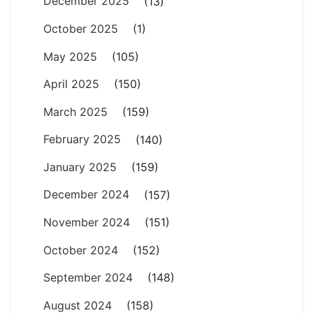
December 2025
(13)
October 2025
(1)
May 2025
(105)
April 2025
(150)
March 2025
(159)
February 2025
(140)
January 2025
(159)
December 2024
(157)
November 2024
(151)
October 2024
(152)
September 2024
(148)
August 2024
(158)