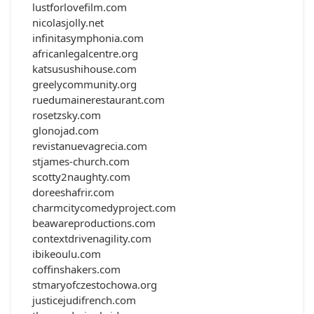
lustforlovefilm.com
nicolasjolly.net
infinitasymphonia.com
africanlegalcentre.org
katsusushihouse.com
greelycommunity.org
ruedumainerestaurant.com
rosetzsky.com
glonojad.com
revistanuevagrecia.com
stjames-church.com
scotty2naughty.com
doreeshafrir.com
charmcitycomedyproject.com
beawareproductions.com
contextdrivenagility.com
ibikeoulu.com
coffinshakers.com
stmaryofczestochowa.org
justicejudifrench.com