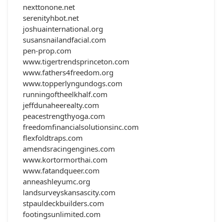
nexttonone.net
serenityhbot.net
joshuainternational.org
susansnailandfacial.com
pen-prop.com
www.tigertrendsprinceton.com
www.fathers4freedom.org
www.topperlyngundogs.com
runningoftheelkhalf.com
jeffdunaheerealty.com
peacestrengthyoga.com
freedomfinancialsolutionsinc.com
flexfoldtraps.com
amendsracingengines.com
www.kortormorthai.com
www.fatandqueer.com
anneashleyumc.org
landsurveyskansascity.com
stpauldeckbuilders.com
footingsunlimited.com