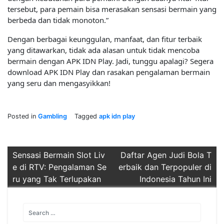
tersebut, para pemain bisa merasakan sensasi bermain yang
berbeda dan tidak monoton.”
Dengan berbagai keunggulan, manfaat, dan fitur terbaik
yang ditawarkan, tidak ada alasan untuk tidak mencoba
bermain dengan APK IDN Play. Jadi, tunggu apalagi? Segera
download APK IDN Play dan rasakan pengalaman bermain
yang seru dan mengasyikkan!
Posted in
Gambling
Tagged
apk idn play
Post
Sensasi Bermain Slot Liv
Daftar Agen Judi Bola T
e di RTV: Pengalaman Se
erbaik dan Terpopuler di
navigation
ru yang Tak Terlupakan
Indonesia Tahun Ini