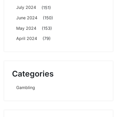
July 2024
(151)
June 2024
(150)
May 2024
(153)
April 2024
(79)
Categories
Gambling