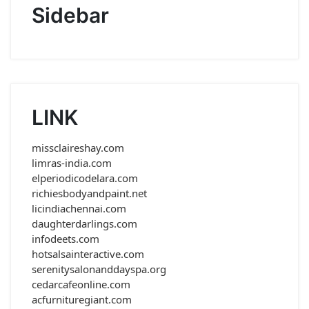
Sidebar
LINK
missclaireshay.com
limras-india.com
elperiodicodelara.com
richiesbodyandpaint.net
licindiachennai.com
daughterdarlings.com
infodeets.com
hotsalsainteractive.com
serenitysalonanddayspa.org
cedarcafeonline.com
acfurnituregiant.com