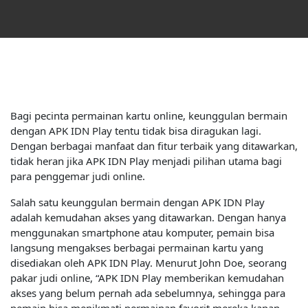
Bagi pecinta permainan kartu online, keunggulan bermain
dengan APK IDN Play tentu tidak bisa diragukan lagi.
Dengan berbagai manfaat dan fitur terbaik yang ditawarkan,
tidak heran jika APK IDN Play menjadi pilihan utama bagi
para penggemar judi online.
Salah satu keunggulan bermain dengan APK IDN Play
adalah kemudahan akses yang ditawarkan. Dengan hanya
menggunakan smartphone atau komputer, pemain bisa
langsung mengakses berbagai permainan kartu yang
disediakan oleh APK IDN Play. Menurut John Doe, seorang
pakar judi online, “APK IDN Play memberikan kemudahan
akses yang belum pernah ada sebelumnya, sehingga para