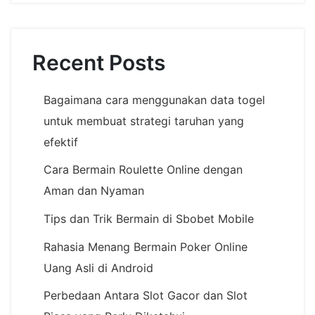
Recent Posts
Bagaimana cara menggunakan data togel
untuk membuat strategi taruhan yang
efektif
Cara Bermain Roulette Online dengan
Aman dan Nyaman
Tips dan Trik Bermain di Sbobet Mobile
Rahasia Menang Bermain Poker Online
Uang Asli di Android
Perbedaan Antara Slot Gacor dan Slot