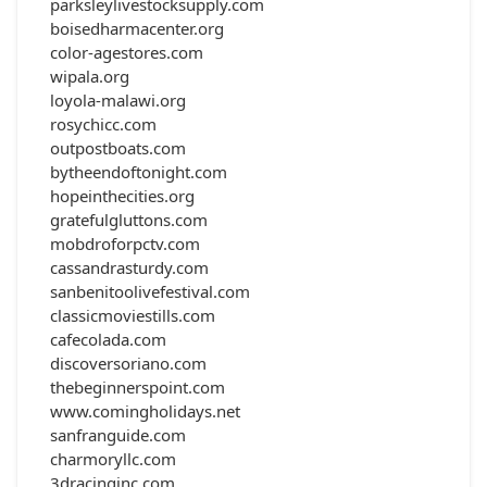
parksleylivestocksupply.com
boisedharmacenter.org
color-agestores.com
wipala.org
loyola-malawi.org
rosychicc.com
outpostboats.com
bytheendoftonight.com
hopeinthecities.org
gratefulgluttons.com
mobdroforpctv.com
cassandrasturdy.com
sanbenitoolivefestival.com
classicmoviestills.com
cafecolada.com
discoversoriano.com
thebeginnerspoint.com
www.comingholidays.net
sanfranguide.com
charmoryllc.com
3dracinginc.com