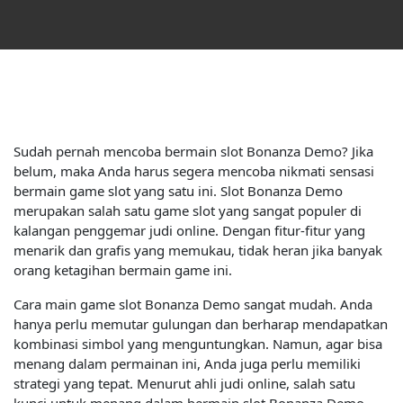
Sudah pernah mencoba bermain slot Bonanza Demo? Jika
belum, maka Anda harus segera mencoba nikmati sensasi
bermain game slot yang satu ini. Slot Bonanza Demo
merupakan salah satu game slot yang sangat populer di
kalangan penggemar judi online. Dengan fitur-fitur yang
menarik dan grafis yang memukau, tidak heran jika banyak
orang ketagihan bermain game ini.
Cara main game slot Bonanza Demo sangat mudah. Anda
hanya perlu memutar gulungan dan berharap mendapatkan
kombinasi simbol yang menguntungkan. Namun, agar bisa
menang dalam permainan ini, Anda juga perlu memiliki
strategi yang tepat. Menurut ahli judi online, salah satu