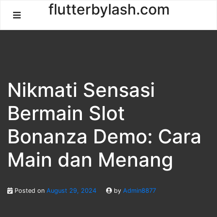
Skip
flutterbylash.com
to
content
Nikmati Sensasi
Bermain Slot
Bonanza Demo: Cara
Main dan Menang
Posted on
August 29, 2024
by
Admin8877