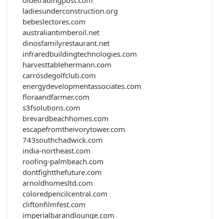
ladiesunderconstruction.org
bebeslectores.com
australiantimberoil.net
dinosfamilyrestaurant.net
infraredbuildingtechnologies.com
harvesttablehermann.com
carrosdegolfclub.com
energydevelopmentassociates.com
floraandfarmer.com
s3fsolutions.com
brevardbeachhomes.com
escapefromtheivorytower.com
743southchadwick.com
india-northeast.com
roofing-palmbeach.com
dontfightthefuture.com
arnoldhomesltd.com
coloredpencilcentral.com
cliftonfilmfest.com
imperialbarandlounge.com