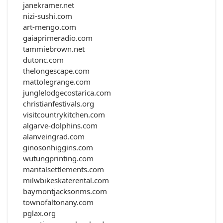
janekramer.net
nizi-sushi.com
art-mengo.com
gaiaprimeradio.com
tammiebrown.net
dutonc.com
thelongescape.com
mattolegrange.com
junglelodgecostarica.com
christianfestivals.org
visitcountrykitchen.com
algarve-dolphins.com
alanveingrad.com
ginosonhiggins.com
wutungprinting.com
maritalsettlements.com
milwbikeskaterental.com
baymontjacksonms.com
townofaltonany.com
pglax.org