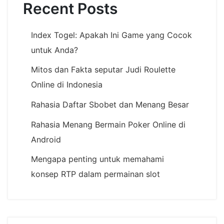
Recent Posts
Index Togel: Apakah Ini Game yang Cocok
untuk Anda?
Mitos dan Fakta seputar Judi Roulette
Online di Indonesia
Rahasia Daftar Sbobet dan Menang Besar
Rahasia Menang Bermain Poker Online di
Android
Mengapa penting untuk memahami
konsep RTP dalam permainan slot