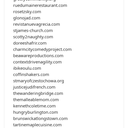
ruedumainerestaurant.com
rosetzsky.com
glonojad.com
revistanuevagrecia.com
stjames-church.com
scotty2naughty.com
doreeshafrir.com
charmcitycomedyproject.com
beawareproductions.com
contextdrivenagility.com
ibikeoulu.com
coffinshakers.com
stmaryofczestochowa.org
justicejudifrench.com
thewanderingbridge.com
themalleablemom.com
kennethcoletime.com
hungryburlington.com
brunswickatlongstown.com
tartinemaplecuisine.com