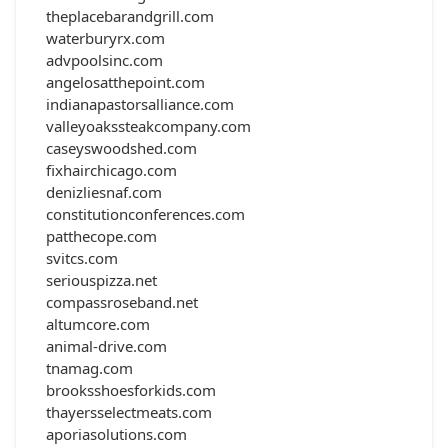
theplacebarandgrill.com
waterburyrx.com
advpoolsinc.com
angelosatthepoint.com
indianapastorsalliance.com
valleyoakssteakcompany.com
caseyswoodshed.com
fixhairchicago.com
denizliesnaf.com
constitutionconferences.com
patthecope.com
svitcs.com
seriouspizza.net
compassroseband.net
altumcore.com
animal-drive.com
tnamag.com
brooksshoesforkids.com
thayersselectmeats.com
aporiasolutions.com