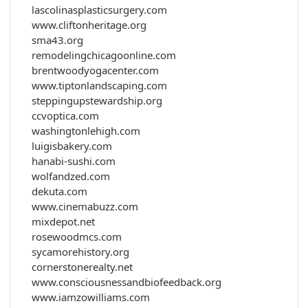
lascolinasplasticsurgery.com
www.cliftonheritage.org
sma43.org
remodelingchicagoonline.com
brentwoodyogacenter.com
www.tiptonlandscaping.com
steppingupstewardship.org
ccvoptica.com
washingtonlehigh.com
luigisbakery.com
hanabi-sushi.com
wolfandzed.com
dekuta.com
www.cinemabuzz.com
mixdepot.net
rosewoodmcs.com
sycamorehistory.org
cornerstonerealty.net
www.consciousnessandbiofeedback.org
www.iamzowilliams.com