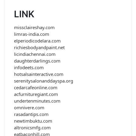
LINK
missclaireshay.com
limras-india.com
elperiodicodelara.com
richiesbodyandpaint.net
licindiachennai.com
daughterdarlings.com
infodeets.com
hotsalsainteractive.com
serenitysalonanddayspa.org
cedarcafeonline.com
acfurnituregiant.com
undertenminutes.com
omnivere.com
rasadantips.com
newtimbuktu.com
altronicsmfg.com
eatbaconhill.com