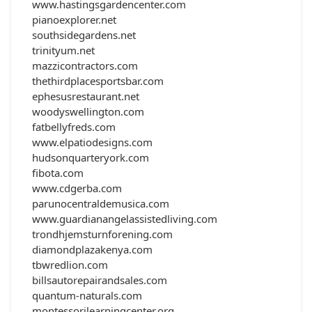
www.hastingsgardencenter.com
pianoexplorer.net
southsidegardens.net
trinityum.net
mazzicontractors.com
thethirdplacesportsbar.com
ephesusrestaurant.net
woodyswellington.com
fatbellyfreds.com
www.elpatiodesigns.com
hudsonquarteryork.com
fibota.com
www.cdgerba.com
parunocentraldemusica.com
www.guardianangelassistedliving.com
trondhjemsturnforening.com
diamondplazakenya.com
tbwredlion.com
billsautorepairandsales.com
quantum-naturals.com
montessorilearningcenter.org