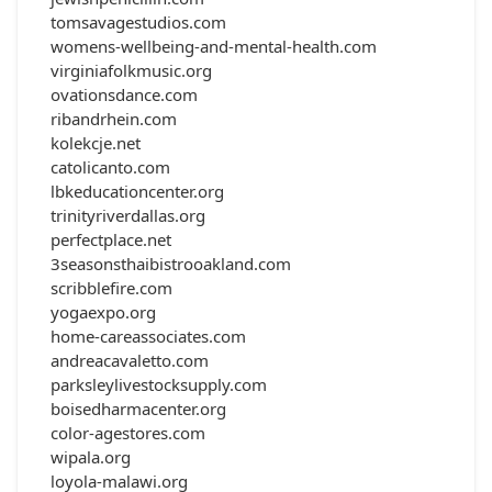
tomsavagestudios.com
womens-wellbeing-and-mental-health.com
virginiafolkmusic.org
ovationsdance.com
ribandrhein.com
kolekcje.net
catolicanto.com
lbkeducationcenter.org
trinityriverdallas.org
perfectplace.net
3seasonsthaibistrooakland.com
scribblefire.com
yogaexpo.org
home-careassociates.com
andreacavaletto.com
parksleylivestocksupply.com
boisedharmacenter.org
color-agestores.com
wipala.org
loyola-malawi.org