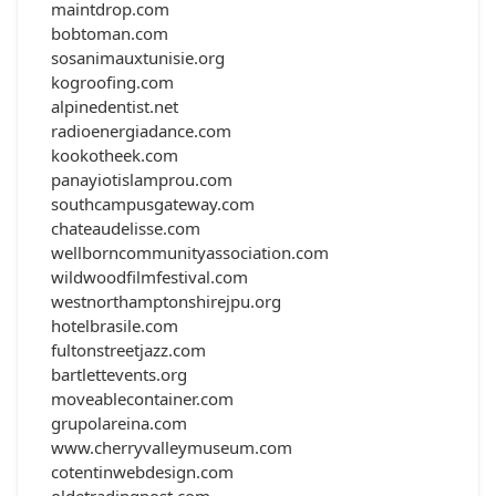
maintdrop.com
bobtoman.com
sosanimauxtunisie.org
kogroofing.com
alpinedentist.net
radioenergiadance.com
kookotheek.com
panayiotislamprou.com
southcampusgateway.com
chateaudelisse.com
wellborncommunityassociation.com
wildwoodfilmfestival.com
westnorthamptonshirejpu.org
hotelbrasile.com
fultonstreetjazz.com
bartlettevents.org
moveablecontainer.com
grupolareina.com
www.cherryvalleymuseum.com
cotentinwebdesign.com
oldetradingpost.com