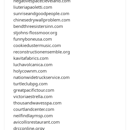
negativespacecleveland.com
liuteriapaoletti.com
sunriseandgoodpeople.com
chinesedrywallproblem.com
bendthreesistersinn.com
stjohns-flossmoor.org
funnyboneusa.com
cookiedustermusic.com
reconstructionensemble.org
kavitafabrics.com
luchavolcanica.com
holycownm.com
nationwidetruckservice.com
turtleclubpg.com
greatpacifictour.com
victoriaestrella.com
thousandwavesspa.com
courtlandcenter.com
neilfindlaymsp.com
avicollisrestaurant.com
drcconline.org
v