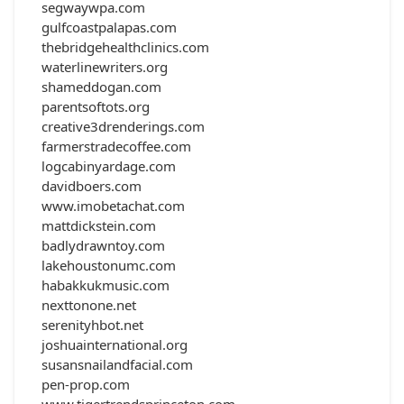
segwaywpa.com
gulfcoastpalapas.com
thebridgehealthclinics.com
waterlinewriters.org
shameddogan.com
parentsoftots.org
creative3drenderings.com
farmerstradecoffee.com
logcabinyardage.com
davidboers.com
www.imobetachat.com
mattdickstein.com
badlydrawntoy.com
lakehoustonumc.com
habakkukmusic.com
nexttonone.net
serenityhbot.net
joshuainternational.org
susansnailandfacial.com
pen-prop.com
www.tigertrendsprinceton.com