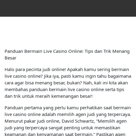
Panduan Bermain Live Casino Online: Tips dan Trik Menang
Besar
Halo para pecinta judi online! Apakah kamu sering bermain
live casino online? Jika iya, pasti kamu ingin tahu bagaimana
cara agar bisa menang besar, bukan? Nah, kali ini kita akan
membahas panduan bermain live casino online serta tips
dan trik untuk meraih kemenangan besar!
Panduan pertama yang perlu kamu perhatikan saat bermain
live casino online adalah memilih agen judi yang terpercaya.
Menurut pakar judi online, David Schwartz, “Memilih agen
judi yang terpercaya sangat penting untuk memastikan
keamanan dan kenyamanan saat bermain.” Pastikan agen