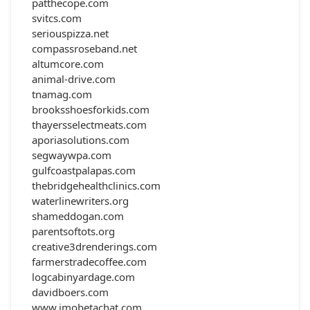
patthecope.com
svitcs.com
seriouspizza.net
compassroseband.net
altumcore.com
animal-drive.com
tnamag.com
brooksshoesforkids.com
thayersselectmeats.com
aporiasolutions.com
segwaywpa.com
gulfcoastpalapas.com
thebridgehealthclinics.com
waterlinewriters.org
shameddogan.com
parentsoftots.org
creative3drenderings.com
farmerstradecoffee.com
logcabinyardage.com
davidboers.com
www.imobetachat.com