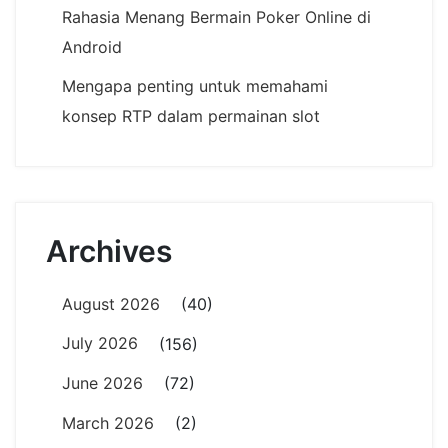
Rahasia Menang Bermain Poker Online di
Android
Mengapa penting untuk memahami
konsep RTP dalam permainan slot
Archives
August 2026
(40)
July 2026
(156)
June 2026
(72)
March 2026
(2)