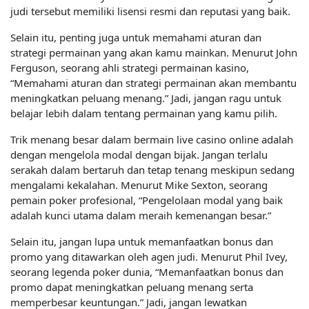
judi tersebut memiliki lisensi resmi dan reputasi yang baik.
Selain itu, penting juga untuk memahami aturan dan
strategi permainan yang akan kamu mainkan. Menurut John
Ferguson, seorang ahli strategi permainan kasino,
“Memahami aturan dan strategi permainan akan membantu
meningkatkan peluang menang.” Jadi, jangan ragu untuk
belajar lebih dalam tentang permainan yang kamu pilih.
Trik menang besar dalam bermain live casino online adalah
dengan mengelola modal dengan bijak. Jangan terlalu
serakah dalam bertaruh dan tetap tenang meskipun sedang
mengalami kekalahan. Menurut Mike Sexton, seorang
pemain poker profesional, “Pengelolaan modal yang baik
adalah kunci utama dalam meraih kemenangan besar.”
Selain itu, jangan lupa untuk memanfaatkan bonus dan
promo yang ditawarkan oleh agen judi. Menurut Phil Ivey,
seorang legenda poker dunia, “Memanfaatkan bonus dan
promo dapat meningkatkan peluang menang serta
memperbesar keuntungan.” Jadi, jangan lewatkan