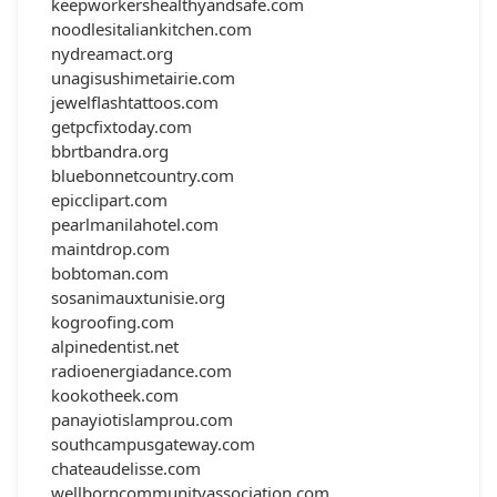
keepworkershealthyandsafe.com
noodlesitaliankitchen.com
nydreamact.org
unagisushimetairie.com
jewelflashtattoos.com
getpcfixtoday.com
bbrtbandra.org
bluebonnetcountry.com
epicclipart.com
pearlmanilahotel.com
maintdrop.com
bobtoman.com
sosanimauxtunisie.org
kogroofing.com
alpinedentist.net
radioenergiadance.com
kookotheek.com
panayiotislamprou.com
southcampusgateway.com
chateaudelisse.com
wellborncommunityassociation.com