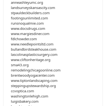
anneashleyumc.org
landsurveyskansascity.com
stpauldeckbuilders.com
footingsunlimited.com
runsnoqualmie.com
www.docsdrugs.com
www.margiesdiner.com
fdlchowder.com
www.needlepointsltd.com
bullandbirdsteakhouse.com
lascolinasplasticsurgery.com
www.cliftonheritage.org
sma43.org
remodelingchicagoonline.com
brentwoodyogacenter.com
www.tiptonlandscaping.com
steppingupstewardship.org
ccvoptica.com
washingtonlehigh.com
luigisbakery.com