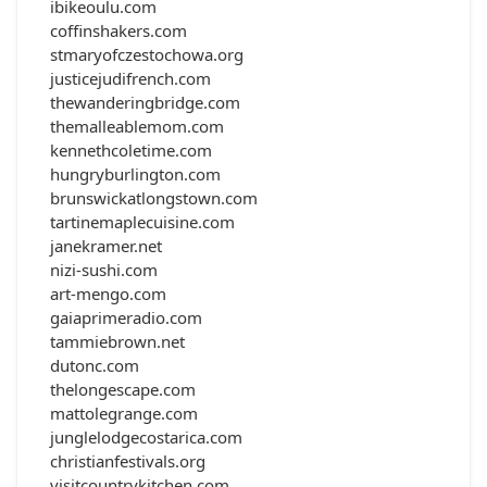
ibikeoulu.com
coffinshakers.com
stmaryofczestochowa.org
justicejudifrench.com
thewanderingbridge.com
themalleablemom.com
kennethcoletime.com
hungryburlington.com
brunswickatlongstown.com
tartinemaplecuisine.com
janekramer.net
nizi-sushi.com
art-mengo.com
gaiaprimeradio.com
tammiebrown.net
dutonc.com
thelongescape.com
mattolegrange.com
junglelodgecostarica.com
christianfestivals.org
visitcountrykitchen.com