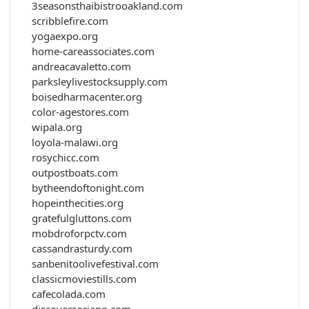
3seasonsthaibistrooakland.com
scribblefire.com
yogaexpo.org
home-careassociates.com
andreacavaletto.com
parksleylivestocksupply.com
boisedharmacenter.org
color-agestores.com
wipala.org
loyola-malawi.org
rosychicc.com
outpostboats.com
bytheendoftonight.com
hopeinthecities.org
gratefulgluttons.com
mobdroforpctv.com
cassandrasturdy.com
sanbenitoolivefestival.com
classicmoviestills.com
cafecolada.com
discoversoriano.com