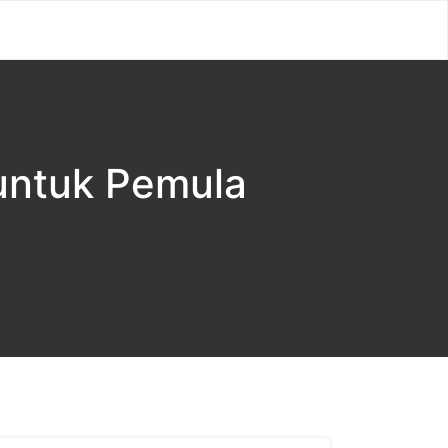
untuk Pemula