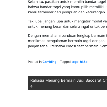
Selain itu, pastikan untuk memilih bandar tog
bahwa bandar togel yang kamu pilih memiliki lis
kamu terhindar dari penipuan dan kecurangan.
Tak lupa, jangan lupa untuk mengatur modal yan
untuk menang besar dan selalu ingat untuk be
Dengan memahami panduan lengkap bermain to
menikmati pengalaman bermain togel dengan leb
jangan terlalu terbawa emosi saat bermain. Se
Posted in
Gambling
Tagged
togel hk6d
Post
Rahasia Menang Bermain Judi Baccarat On
e
navigation