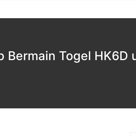
 Bermain Togel HK6D 