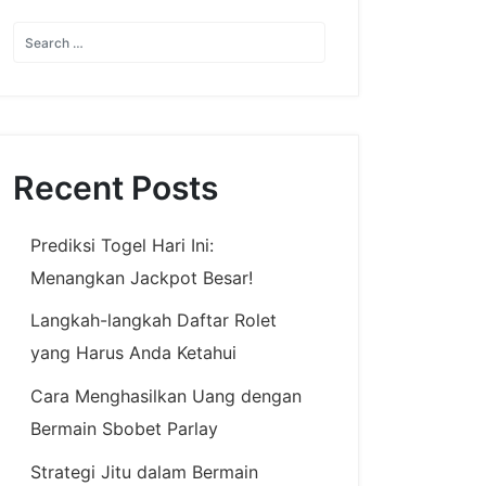
Recent Posts
Prediksi Togel Hari Ini:
Menangkan Jackpot Besar!
Langkah-langkah Daftar Rolet
yang Harus Anda Ketahui
Cara Menghasilkan Uang dengan
Bermain Sbobet Parlay
Strategi Jitu dalam Bermain