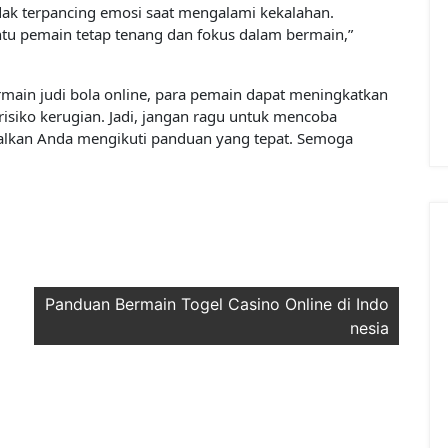
dak terpancing emosi saat mengalami kekalahan.
 pemain tetap tenang dan fokus dalam bermain,”
in judi bola online, para pemain dapat meningkatkan
iko kerugian. Jadi, jangan ragu untuk mencoba
salkan Anda mengikuti panduan yang tepat. Semoga
Panduan Bermain Togel Casino Online di Indo
nesia