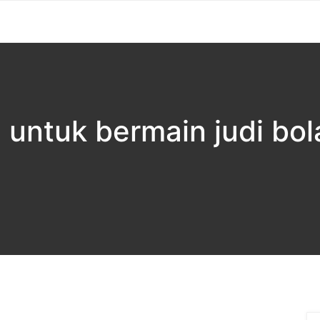
untuk bermain judi bol