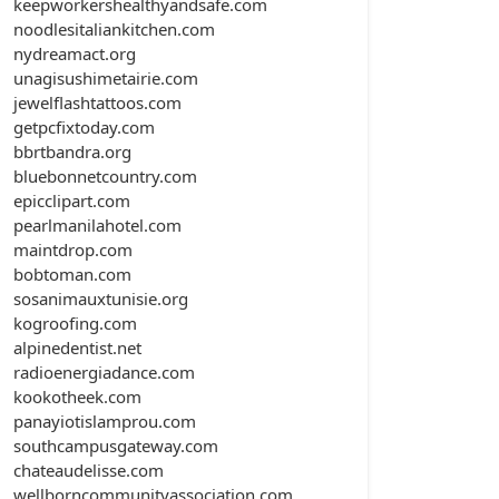
keepworkershealthyandsafe.com
noodlesitaliankitchen.com
nydreamact.org
unagisushimetairie.com
jewelflashtattoos.com
getpcfixtoday.com
bbrtbandra.org
bluebonnetcountry.com
epicclipart.com
pearlmanilahotel.com
maintdrop.com
bobtoman.com
sosanimauxtunisie.org
kogroofing.com
alpinedentist.net
radioenergiadance.com
kookotheek.com
panayiotislamprou.com
southcampusgateway.com
chateaudelisse.com
wellborncommunityassociation.com