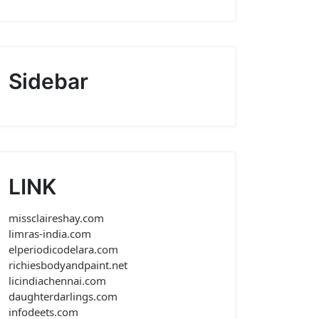
Sidebar
LINK
missclaireshay.com
limras-india.com
elperiodicodelara.com
richiesbodyandpaint.net
licindiachennai.com
daughterdarlings.com
infodeets.com