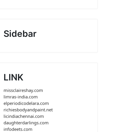
Sidebar
LINK
missclaireshay.com
limras-india.com
elperiodicodelara.com
richiesbodyandpaint.net
licindiachennai.com
daughterdarlings.com
infodeets.com