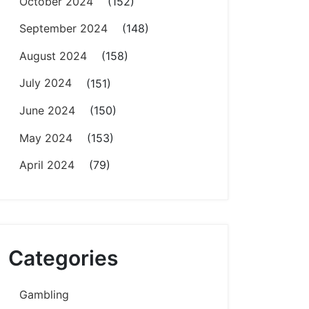
October 2024
(152)
September 2024
(148)
August 2024
(158)
July 2024
(151)
June 2024
(150)
May 2024
(153)
April 2024
(79)
Categories
Gambling