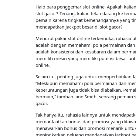
Halo para penggemar slot online! Apakah kalia
slot gacor? Tenang, kalian telah datang ke tem
pemain karena tingkat kemenangannya yang tin
mendapatkan jackpot besar di slot gacor?
Menurut pakar slot online terkemuka, rahasia 
adalah dengan memahami pola permainan dan me
adalah konsistensi dan kesabaran dalam berm
memilih mesin yang memiliki potensi besar untu
online.
Selain itu, penting juga untuk memperhatikan f
“Meskipun memahami pola permainan dan memil
keberuntungan juga tidak bisa diabaikan. Pemain
bermain,” tambah Jane Smith, seorang pemain sl
gacor.
Tak hanya itu, rahasia lainnya untuk mendapatk
memanfaatkan bonus dan promosi yang ditawarkan
menawarkan bonus dan promosi menarik untuk 
meningkatkan peluang mendapatkan jackpot besa