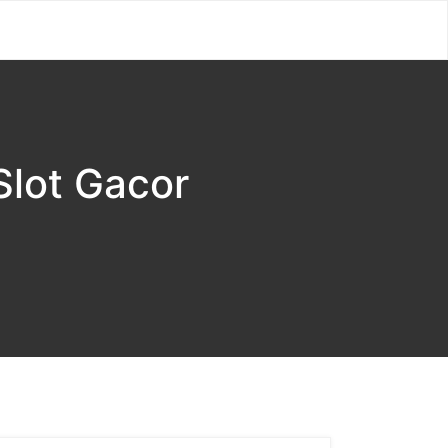
Slot Gacor