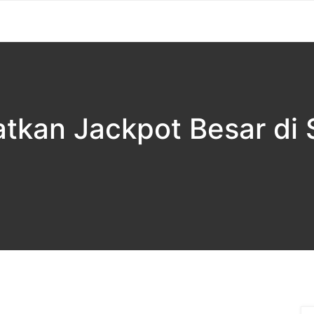
kan Jackpot Besar di 