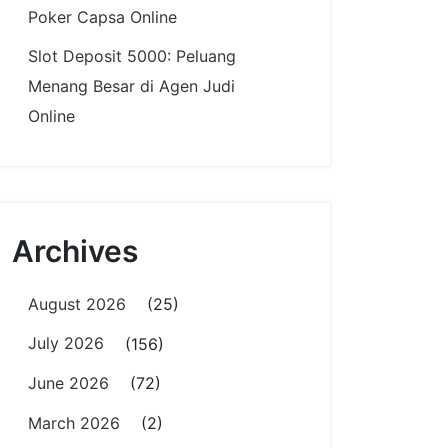
Poker Capsa Online
Slot Deposit 5000: Peluang
Menang Besar di Agen Judi
Online
Archives
August 2026
(25)
July 2026
(156)
June 2026
(72)
March 2026
(2)