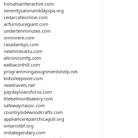
hotsalsainteractive.com
serenitysalonanddayspa.org
cedarcafeonline.com
acfurnituregiant.com
undertenminutes.com
omnivere.com
rasadantips.com
newtimbuktu.com
altronicsmfg.com
eatbaconhill.com
programmingassignmentshelp.net
kidssleepover.com
newtravels.net
paydayloansforus.com
thebelmontbakery.com
safewayclassic.com
countrysidewoodcrafts.com
appliancerepairchicagoil.org
ontariotbf.org
instalegendary.com