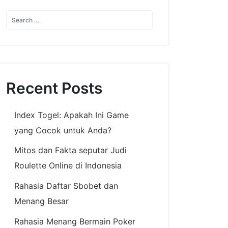
Recent Posts
Index Togel: Apakah Ini Game
yang Cocok untuk Anda?
Mitos dan Fakta seputar Judi
Roulette Online di Indonesia
Rahasia Daftar Sbobet dan
Menang Besar
Rahasia Menang Bermain Poker