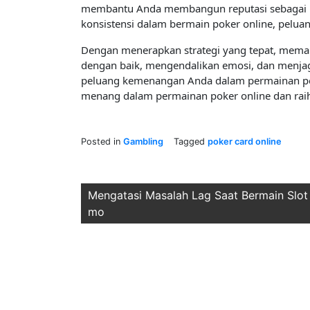
membantu Anda membangun reputasi sebagai p
konsistensi dalam bermain poker online, pelua
Dengan menerapkan strategi yang tepat, mema
dengan baik, mengendalikan emosi, dan menjag
peluang kemenangan Anda dalam permainan poke
menang dalam permainan poker online dan ra
Posted in
Gambling
Tagged
poker card online
Post
Mengatasi Masalah Lag Saat Bermain Slot
mo
navigation