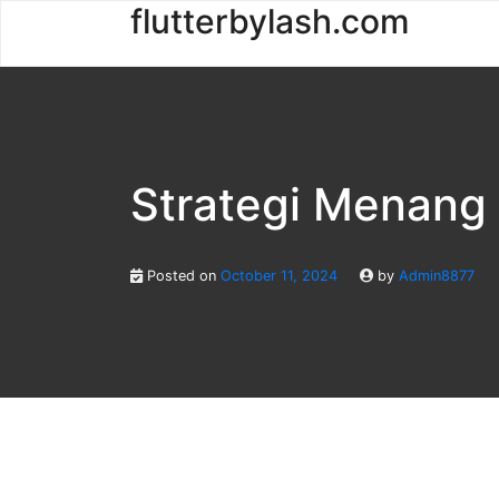
Skip
flutterbylash.com
to
content
Strategi Menang
Posted on
October 11, 2024
by
Admin8877