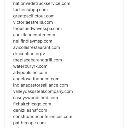
nationwidetruckservice.com
turtleclubpg.com
greatpacifictour.com
victoriaestrella.com
thousandwavesspa.com
courtlandcenter.com
neilfindlaymsp.com
avicollisrestaurant.com
drcconline.org
v
theplacebarandgrill.com
waterburyrx.com
advpoolsinc.com
angelosatthepoint.com
indianapastorsalliance.com
valleyoakssteakcompany.com
caseyswoodshed.com
fixhairchicago.com
denizliesnaf.com
constitutionconferences.com
patthecope.com