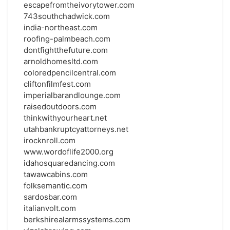
escapefromtheivorytower.com
743southchadwick.com
india-northeast.com
roofing-palmbeach.com
dontfightthefuture.com
arnoldhomesltd.com
coloredpencilcentral.com
cliftonfilmfest.com
imperialbarandlounge.com
raisedoutdoors.com
thinkwithyourheart.net
utahbankruptcyattorneys.net
irocknroll.com
www.wordoflife2000.org
idahosquaredancing.com
tawawcabins.com
folksemantic.com
sardosbar.com
italianvolt.com
berkshirealarmssystems.com