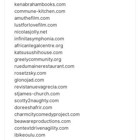
kenabrahambooks.com
commune-kitchen.com
amuthefilm.com
lustforlovefilm.com
nicolasjolly.net
infinitasymphonia.com
africanlegalcentre.org
katsusushihouse.com
greelycommunity.org
ruedumainerestaurant.com
rosetzsky.com
glonojad.com
revistanuevagrecia.com
stjames-church.com
scotty2naughty.com
doreeshafrir.com
charmcitycomedyproject.com
beawareproductions.com
contextdrivenagility.com
ibikeoulu.com