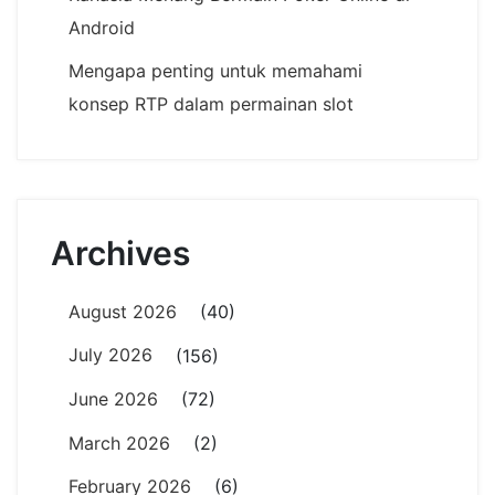
Android
Mengapa penting untuk memahami
konsep RTP dalam permainan slot
Archives
August 2026
(40)
July 2026
(156)
June 2026
(72)
March 2026
(2)
February 2026
(6)