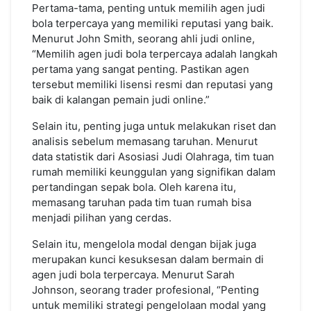
Pertama-tama, penting untuk memilih agen judi
bola terpercaya yang memiliki reputasi yang baik.
Menurut John Smith, seorang ahli judi online,
“Memilih agen judi bola terpercaya adalah langkah
pertama yang sangat penting. Pastikan agen
tersebut memiliki lisensi resmi dan reputasi yang
baik di kalangan pemain judi online.”
Selain itu, penting juga untuk melakukan riset dan
analisis sebelum memasang taruhan. Menurut
data statistik dari Asosiasi Judi Olahraga, tim tuan
rumah memiliki keunggulan yang signifikan dalam
pertandingan sepak bola. Oleh karena itu,
memasang taruhan pada tim tuan rumah bisa
menjadi pilihan yang cerdas.
Selain itu, mengelola modal dengan bijak juga
merupakan kunci kesuksesan dalam bermain di
agen judi bola terpercaya. Menurut Sarah
Johnson, seorang trader profesional, “Penting
untuk memiliki strategi pengelolaan modal yang