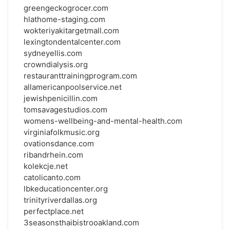
greengeckogrocer.com
hlathome-staging.com
wokteriyakitargetmall.com
lexingtondentalcenter.com
sydneyellis.com
crowndialysis.org
restauranttrainingprogram.com
allamericanpoolservice.net
jewishpenicillin.com
tomsavagestudios.com
womens-wellbeing-and-mental-health.com
virginiafolkmusic.org
ovationsdance.com
ribandrhein.com
kolekcje.net
catolicanto.com
lbkeducationcenter.org
trinityriverdallas.org
perfectplace.net
3seasonsthaibistrooakland.com