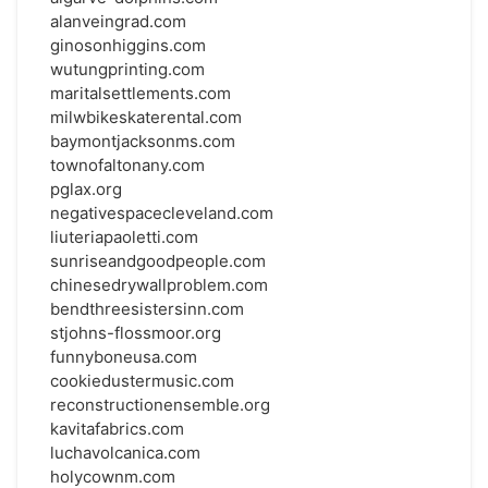
alanveingrad.com
ginosonhiggins.com
wutungprinting.com
maritalsettlements.com
milwbikeskaterental.com
baymontjacksonms.com
townofaltonany.com
pglax.org
negativespacecleveland.com
liuteriapaoletti.com
sunriseandgoodpeople.com
chinesedrywallproblem.com
bendthreesistersinn.com
stjohns-flossmoor.org
funnyboneusa.com
cookiedustermusic.com
reconstructionensemble.org
kavitafabrics.com
luchavolcanica.com
holycownm.com