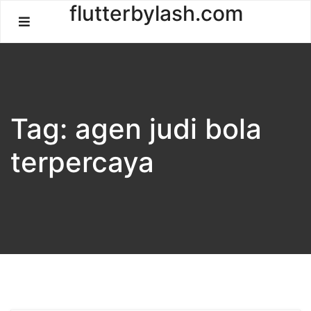
Skip
flutterbylash.com
to
content
Tag:
agen judi bola
terpercaya