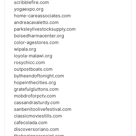
scribblefire.com
yogaexpo.org
home-careassociates.com
andreacavaletto.com
parksleylivestocksupply.com
boisedharmacenter.org
color-agestores.com
wipala.org
loyola-malawi.org
rosychicc.com
outpostboats.com
bytheendoftonight.com
hopeinthecities.org
gratefulgluttons.com
mobdroforpctv.com
cassandrasturdy.com
sanbenitoolivefestival.com
classicmoviestills.com
cafecolada.com
discoversoriano.com
thebeginnerspoint.com