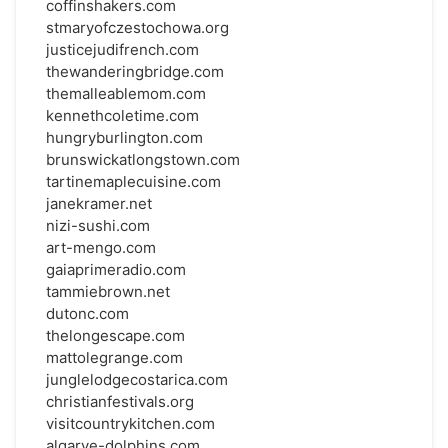
coffinshakers.com
stmaryofczestochowa.org
justicejudifrench.com
thewanderingbridge.com
themalleablemom.com
kennethcoletime.com
hungryburlington.com
brunswickatlongstown.com
tartinemaplecuisine.com
janekramer.net
nizi-sushi.com
art-mengo.com
gaiaprimeradio.com
tammiebrown.net
dutonc.com
thelongescape.com
mattolegrange.com
junglelodgecostarica.com
christianfestivals.org
visitcountrykitchen.com
algarve-dolphins.com