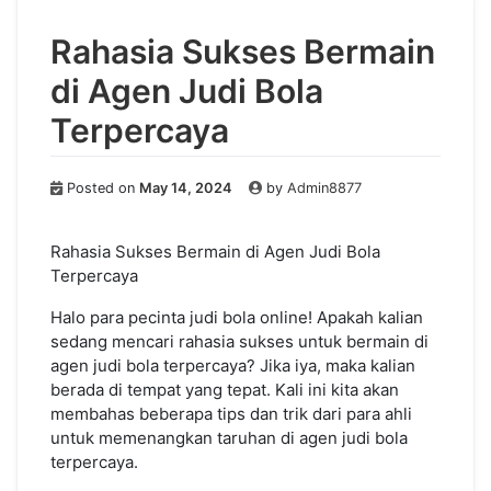
Rahasia Sukses Bermain
di Agen Judi Bola
Terpercaya
Posted on
May 14, 2024
by
Admin8877
Rahasia Sukses Bermain di Agen Judi Bola
Terpercaya
Halo para pecinta judi bola online! Apakah kalian
sedang mencari rahasia sukses untuk bermain di
agen judi bola terpercaya? Jika iya, maka kalian
berada di tempat yang tepat. Kali ini kita akan
membahas beberapa tips dan trik dari para ahli
untuk memenangkan taruhan di agen judi bola
terpercaya.