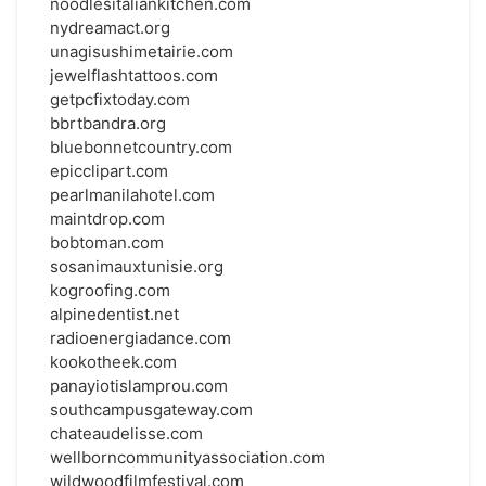
noodlesitaliankitchen.com
nydreamact.org
unagisushimetairie.com
jewelflashtattoos.com
getpcfixtoday.com
bbrtbandra.org
bluebonnetcountry.com
epicclipart.com
pearlmanilahotel.com
maintdrop.com
bobtoman.com
sosanimauxtunisie.org
kogroofing.com
alpinedentist.net
radioenergiadance.com
kookotheek.com
panayiotislamprou.com
southcampusgateway.com
chateaudelisse.com
wellborncommunityassociation.com
wildwoodfilmfestival.com