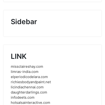
Sidebar
LINK
missclaireshay.com
limras-india.com
elperiodicodelara.com
richiesbodyandpaint.net
licindiachennai.com
daughterdarlings.com
infodeets.com
hotsalsainteractive.com