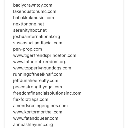
badlydrawntoy.com
lakehoustonumc.com
habakkukmusic.com
nexttonone.net
serenityhbot.net
joshuainternational.org
susansnailandfacial.com
pen-prop.com
www.tigertrendsprinceton.com
www.fathers4freedom.org
www.topperlyngundogs.com
runningoftheelkhalf.com
jeffdunaheerealty.com
peacestrengthyoga.com
freedomfinancialsolutionsinc.com
flexfoldtraps.com
amendsracingengines.com
www.kortormorthai.com
www.fatandqueer.com
anneashleyumc.org