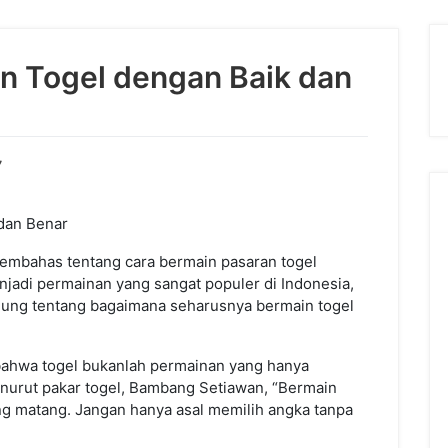
n Togel dengan Baik dan
7
dan Benar
n membahas tentang cara bermain pasaran togel
jadi permainan yang sangat populer di Indonesia,
ngung tentang bagaimana seharusnya bermain togel
ahwa togel bukanlah permainan yang hanya
urut pakar togel, Bambang Setiawan, “Bermain
ang matang. Jangan hanya asal memilih angka tanpa