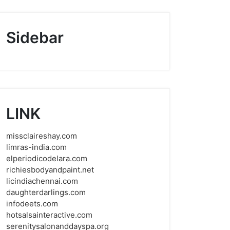
Sidebar
LINK
missclaireshay.com
limras-india.com
elperiodicodelara.com
richiesbodyandpaint.net
licindiachennai.com
daughterdarlings.com
infodeets.com
hotsalsainteractive.com
serenitysalonanddayspa.org