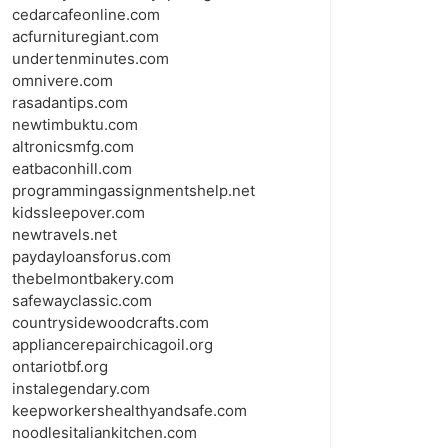
cedarcafeonline.com
acfurnituregiant.com
undertenminutes.com
omnivere.com
rasadantips.com
newtimbuktu.com
altronicsmfg.com
eatbaconhill.com
programmingassignmentshelp.net
kidssleepover.com
newtravels.net
paydayloansforus.com
thebelmontbakery.com
safewayclassic.com
countrysidewoodcrafts.com
appliancerepairchicagoil.org
ontariotbf.org
instalegendary.com
keepworkershealthyandsafe.com
noodlesitaliankitchen.com