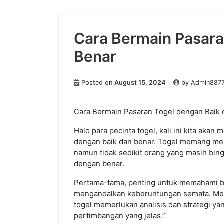
Cara Bermain Pasara
Benar
Posted on
August 15, 2024
by
Admin887
Cara Bermain Pasaran Togel dengan Baik 
Halo para pecinta togel, kali ini kita aka
dengan baik dan benar. Togel memang men
namun tidak sedikit orang yang masih bi
dengan benar.
Pertama-tama, penting untuk memahami b
mengandalkan keberuntungan semata. Men
togel memerlukan analisis dan strategi y
pertimbangan yang jelas.”