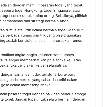
 adalah dengan memilih pasaran togel yang tepat.
, seperti togel Hongkong, togel Singapore, atau
togel cocok untuk setiap orang. Sebaiknya, pilihlah
n pemahaman dan strategi bermain Anda.
kan rumus atau trik dalam bermain togel. Menurut
Ada berbagai rumus dan trik yang bisa digunakan
ting adalah konsistensi dalam menerapkan rumus
perhatikan angka-angka keluaran sebelumnya.
ka, “Dengan memperhatikan pola angka keluaran
ak angka yang akan keluar selanjutnya.”
 dengan santai dan tidak terlalu terburu-buru.
atang pada mereka yang sabar dan teliti dalam
esa-gesa dalam memasang angka.”
ermain pasaran togel dengan baik dan benar. Semoga
nta togel. Jangan lupa untuk selalu bermain dengan
in!