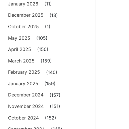
January 2026
(11)
December 2025
(13)
October 2025
(1)
May 2025
(105)
April 2025
(150)
March 2025
(159)
February 2025
(140)
January 2025
(159)
December 2024
(157)
November 2024
(151)
October 2024
(152)