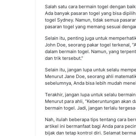
Salah satu cara bermain togel dengan baik
Ada banyak pasaran togel yang bisa dipilih
togel Sydney. Namun, tidak semua pasaran 
pasaran togel yang memang sesuai denga
Selain itu, penting juga untuk memperhati
John Doe, seorang pakar togel terkenal, “
dalam bermain togel. Namun, yang terpen
dan trik tersebut.”
Selain itu, jangan lupa untuk selalu mem
Menurut Jane Doe, seorang ahli matemati
sebelumnya, Anda bisa lebih mudah meneb
Terakhir, jangan lupa untuk selalu bermain
Menurut para ahli, “Keberuntungan akan d
bermain togel. Jadi, jangan terlalu terg
Nah, itulah beberapa tips tentang cara b
artikel ini bermanfaat bagi Anda para peci
bijak dan tetap kontrol diri. Selamat berma