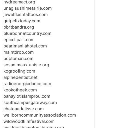
nydreamact.org
unagisushimetairie.com
jewelflashtattoos.com
getpcfixtoday.com
bbrtbandra.org
bluebonnetcountry.com
epicclipart.com
pearlmanilahotel.com
maintdrop.com
bobtoman.com
sosanimauxtunisie.org
kogroofing.com
alpinedentist.net
radioenergiadance.com
kookotheek.com
panayiotislamprou.com
southcampusgateway.com
chateaudelisse.com
wellborncommunityassociation.com
wildwoodfilmfestival.com
westnorthamptonshirejpu.org