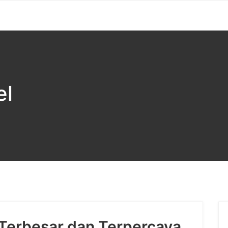
el
 Terbesar dan Terpercaya