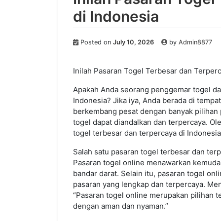
di Indonesia
Posted on
July 10, 2026
by
Admin8877
Inilah Pasaran Togel Terbesar dan Terperc
Apakah Anda seorang penggemar togel dan
Indonesia? Jika iya, Anda berada di tempat
berkembang pesat dengan banyak pilihan 
togel dapat diandalkan dan terpercaya. Ol
togel terbesar dan terpercaya di Indonesia
Salah satu pasaran togel terbesar dan terp
Pasaran togel online menawarkan kemudah
bandar darat. Selain itu, pasaran togel o
pasaran yang lengkap dan terpercaya. Men
“Pasaran togel online merupakan pilihan t
dengan aman dan nyaman.”