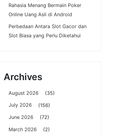
Rahasia Menang Bermain Poker
Online Uang Asli di Android
Perbedaan Antara Slot Gacor dan
Slot Biasa yang Perlu Diketahui
Archives
August 2026
(35)
July 2026
(156)
June 2026
(72)
March 2026
(2)