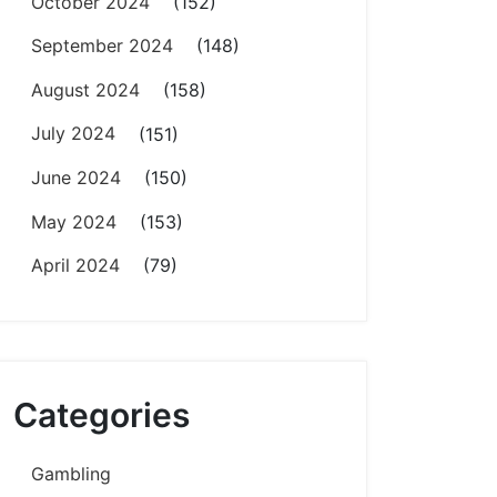
October 2024
(152)
September 2024
(148)
August 2024
(158)
July 2024
(151)
June 2024
(150)
May 2024
(153)
April 2024
(79)
Categories
Gambling